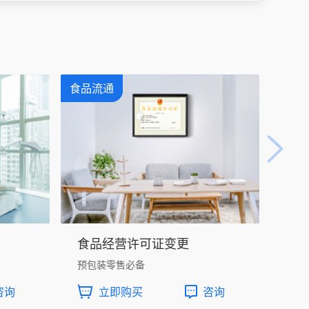
食品流通
人力
食品经营许可证变更
劳
预包装零售必备
劳务
咨询
立即购买
咨询